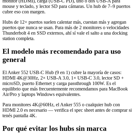
monitor (HDMI), carga (USB-C PD), uno o dos USB-A para
mouse y teclado, y lector SD para cámaras. Un hub de 7–9 puertos
cubre eso con margen.
Hubs de 12+ puertos suelen calentar más, cuestan más y agregan
puertos que nunca se usan. Para más de 2 monitores o velocidades
Thunderbolt 4 en SSD externos, ahí sí vale el salto a una docking
station completa.
El modelo más recomendado para uso
general
El Anker 552 USB-C Hub (9 en 1) cubre la mayoría de casos:
HDMI 4K@30Hz, 2× USB-A 3.0, 1× USB-C 3.0, lector SD +
microSD, puerto Ethernet y carga passthrough 100W. Es el
equilibrio que más frecuentemente recomendamos para MacBook
Air/Pro y laptops Windows equivalentes.
Para monitores 4K@60Hz, el Anker 555 o cualquier hub con
HDMI 2.0 es necesario — verifica el spec sheet antes de comprar si
tenés pantalla 4K.
Por qué evitar los hubs sin marca